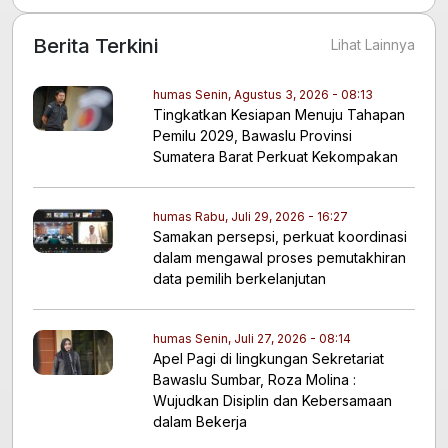
Berita Terkini
Lihat Lainnya
humas
Senin, Agustus 3, 2026 - 08:13
Tingkatkan Kesiapan Menuju Tahapan
Pemilu 2029, Bawaslu Provinsi
Sumatera Barat Perkuat Kekompakan
humas
Rabu, Juli 29, 2026 - 16:27
Samakan persepsi, perkuat koordinasi
dalam mengawal proses pemutakhiran
data pemilih berkelanjutan
humas
Senin, Juli 27, 2026 - 08:14
Apel Pagi di lingkungan Sekretariat
Bawaslu Sumbar, Roza Molina :
Wujudkan Disiplin dan Kebersamaan
dalam Bekerja