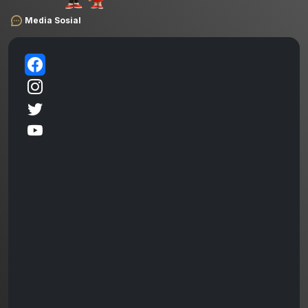
Media Sosial