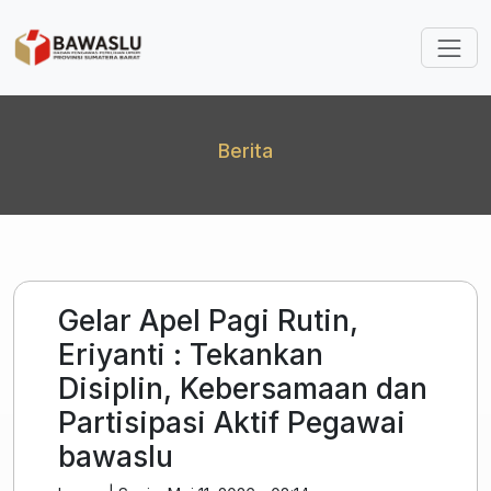
Lompat ke isi utama
Berita
Gelar Apel Pagi Rutin,
Eriyanti : Tekankan
Disiplin, Kebersamaan dan
Partisipasi Aktif Pegawai
bawaslu