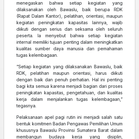
menegaskan bahwa setiap kegiatan yang
dilaksanakan oleh Bawaslu, baik berupa RDK
(Rapat Dalam Kantor), pelatihan, orientasi, maupun
kegiatan peningkatan kapasitas lainnya, wajib
diikuti dengan serius dan seksama oleh seluruh
peserta. Ia menyebut bahwa setiap kegiatan
internal memiliki tujuan penting dalam meningkatkan
kualitas sumber daya manusia dan pemahaman
tugas kelembagaan.
“Setiap kegiatan yang dilaksanakan Bawaslu, baik
RDK, pelatihan maupun orientasi, harus diikuti
dengan baik dan penuh perhatian. Hal ini penting
bagi kita semua karena menjadi bagian dari proses
peningkatan kapasitas, pengetahuan, dan kualitas
kerja dalam menjalankan tugas kelembagaan,”
tegasnya.
Pelaksanaan apel pagi rutin ini menjadi salah satu
bentuk komitmen Badan Pengawas Pemilihan Umum
khususnya Bawaslu Provinsi Sumatera Barat dalam
membangun budaya kerja yang disiplin,