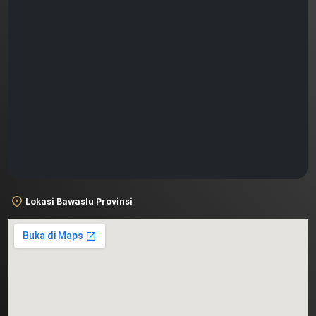
Lokasi Bawaslu Provinsi