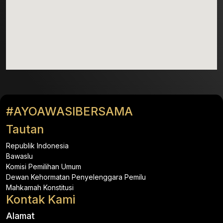
#AYOAWASIBERSAMA
Tautan
Republik Indonesia
Bawaslu
Komisi Pemilihan Umum
Dewan Kehormatan Penyelenggara Pemilu
Mahkamah Konstitusi
Kontak Kami
Alamat