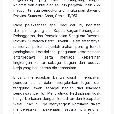
khidmat dan diikuti oleh seluruh pegawai, baik ASN
maupun tenaga pendukung di lingkungan Bawaslu
Provinsi Sumatera Barat, Senin. (11/05)
Pada pelaksanaan apel pagi kali ini, kegiatan
dipimpin langsung oleh Kepala Bagian Penanganan
Pelanggaran dan Penyelesaian Sengketa Bawaslu
Provinsi Sumatera Barat, Eriyanti. Dalam amanatnya,
ia menyampaikan sejumlah arahan penting terkait
peningkatan kedisiplinan, penguatan kebersamaan
antarpegawai, serta menjaga kebersihan
lingkungan kantor sebagai bagian dari budaya
kerja yang harus terus dipertahankan.
Eriyanti menegaskan bahwa disiplin merupakan
pondasi utama dalam menjalankan tugas dan
tanggung jawab sebagai bagian dari lembaga
pengawas pemilu. Menurutnya, kedisiplinan tidak
hanya berkaitan dengan kehadiran dan ketepatan
waktu, namun juga menyangkut komitmen dalam
menyelesaikan pekerjaan secara profesional,