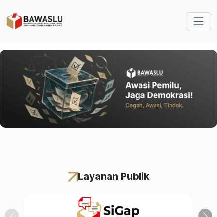
Lompat ke isi utama
Layanan Publik